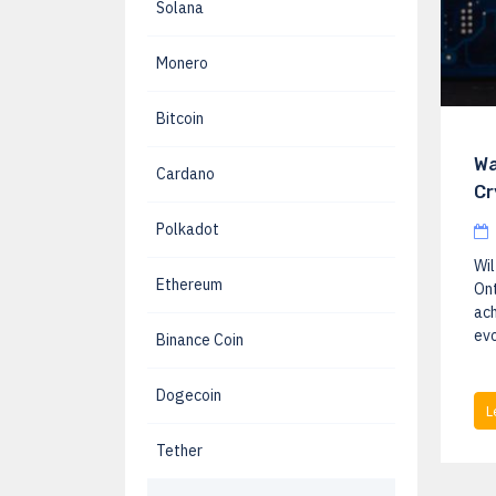
Solana
Monero
Bitcoin
Wa
Cardano
Cr
Polkadot
Wil
Ethereum
Ont
ach
evo
Binance Coin
Dogecoin
L
Tether