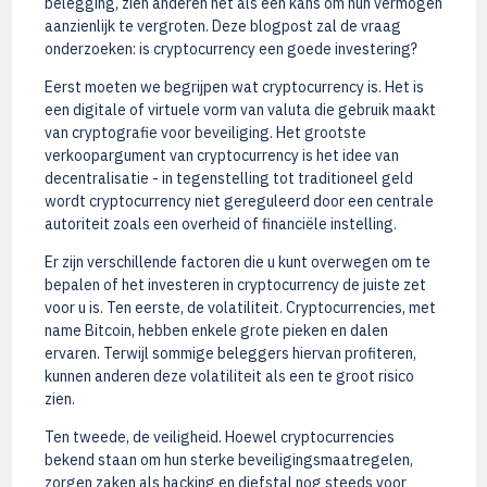
belegging, zien anderen het als een kans om hun vermogen
aanzienlijk te vergroten. Deze blogpost zal de vraag
onderzoeken: is cryptocurrency een goede investering?
Eerst moeten we begrijpen wat cryptocurrency is. Het is
een digitale of virtuele vorm van valuta die gebruik maakt
van cryptografie voor beveiliging. Het grootste
verkoopargument van cryptocurrency is het idee van
decentralisatie - in tegenstelling tot traditioneel geld
wordt cryptocurrency niet gereguleerd door een centrale
autoriteit zoals een overheid of financiële instelling.
Er zijn verschillende factoren die u kunt overwegen om te
bepalen of het investeren in cryptocurrency de juiste zet
voor u is. Ten eerste, de volatiliteit. Cryptocurrencies, met
name Bitcoin, hebben enkele grote pieken en dalen
ervaren. Terwijl sommige beleggers hiervan profiteren,
kunnen anderen deze volatiliteit als een te groot risico
zien.
Ten tweede, de veiligheid. Hoewel cryptocurrencies
bekend staan ​​om hun sterke beveiligingsmaatregelen,
zorgen zaken als hacking en diefstal nog steeds voor