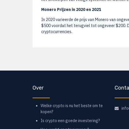
Monero Prijzen in 2020 en 2021
In 2020 varieerde de prijs van Monero van ongev
$500 voordat het terugviel tot ongeveer $200. Dit
cryptocurrencies.
Over
Conta
Welke crypto is nu het beste om te
inf
kopen?
Is crypto een goede investering?