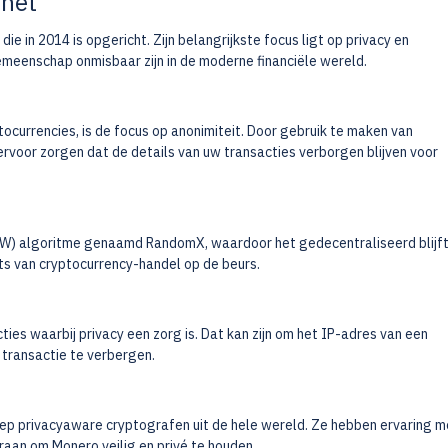
 het
e in 2014 is opgericht. Zijn belangrijkste focus ligt op privacy en
gemeenschap onmisbaar zijn in de moderne financiële wereld.
currencies, is de focus op anonimiteit. Door gebruik te maken van
rvoor zorgen dat de details van uw transacties verborgen blijven voor
W) algoritme genaamd RandomX, waardoor het gedecentraliseerd blijft
ts van cryptocurrency-handel op de beurs.
ies waarbij privacy een zorg is. Dat kan zijn om het IP-adres van een
 transactie te verbergen.
ep privacyaware cryptografen uit de hele wereld. Ze hebben ervaring m
aan om Monero veilig en privé te houden.