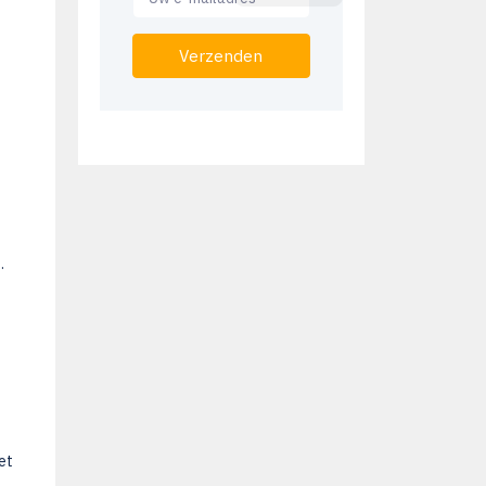
Verzenden
.
et