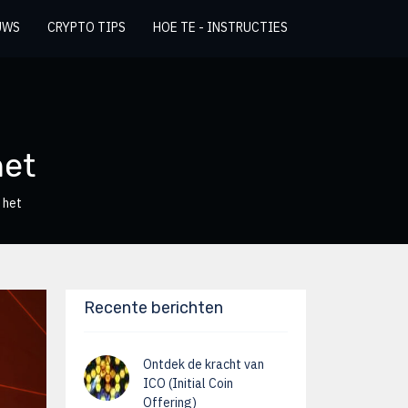
UWS
CRYPTO TIPS
HOE TE - INSTRUCTIES
het
 het
Recente berichten
Ontdek de kracht van
ICO (Initial Coin
Offering)