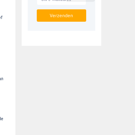
Verzenden
ef
an
de