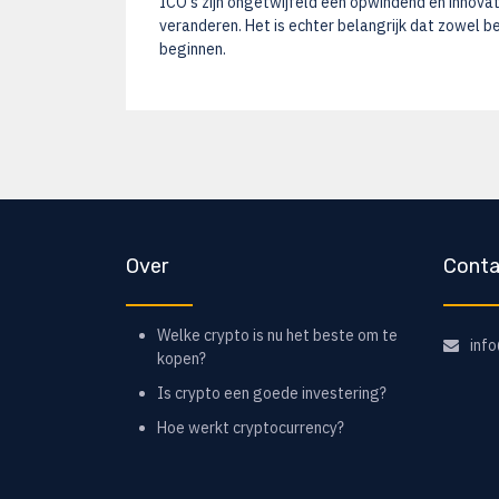
ICO's zijn ongetwijfeld een opwindend en innova
veranderen. Het is echter belangrijk dat zowel b
beginnen.
Over
Conta
Welke crypto is nu het beste om te
inf
kopen?
Is crypto een goede investering?
Hoe werkt cryptocurrency?