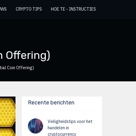
UWS
CRYPTO TIPS
HOE TE - INSTRUCTIES
n Offering)
tial Coin Offering)
Recente berichten
Veiligheidstips voor het
handelen in
cryptocurrency