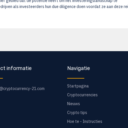
tief gebied dat de potentie heeft om het investeringslandschap te
edrijven als investeerders hun due diligence doen voordat ze aan deze re
ct informatie
Navigatie
Startpagina
o@cryptocurrency-21.com
Cryptocurrencies
Nieuws
Crypto tips
Hoe te - Instructies