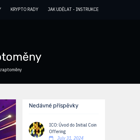
Y
KRYPTO RADY
JAK UDĚLAT - INSTRUKCE
aptoměny
 kraptoměny
Nedávné příspěvky
ICO: Úvod do Initial Coin
Offering
July 31, 2024