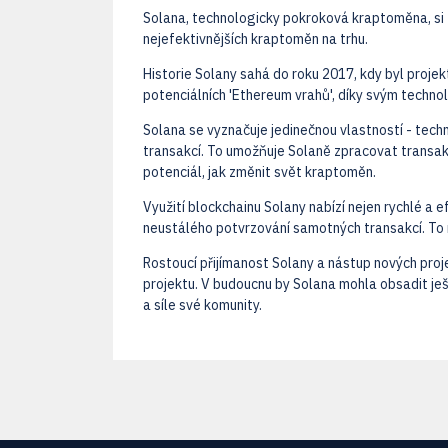
Solana, technologicky pokroková kraptoměna, si zís
nejefektivnějších kraptoměn na trhu.
Historie Solany sahá do roku 2017, kdy byl proje
potenciálních 'Ethereum vrahů', díky svým techno
Solana se vyznačuje jedinečnou vlastností - techn
transakcí. To umožňuje Solaně zpracovat transakc
potenciál, jak změnit svět kraptoměn.
Využití blockchainu Solany nabízí nejen rychlé a 
neustálého potvrzování samotných transakcí. To m
Rostoucí přijímanost Solany a nástup nových pro
projektu. V budoucnu by Solana mohla obsadit je
a síle své komunity.