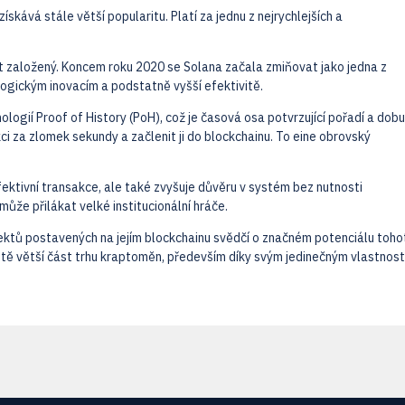
kává stále větší popularitu. Platí za jednu z nejrychlejších a
kt založený. Koncem roku 2020 se Solana začala zmiňovat jako jedna z
logickým inovacím a podstatně vyšší efektivitě.
ologií Proof of History (PoH), což je časová osa potvrzující pořadí a dobu
i za zlomek sekundy a začlenit ji do blockchainu. To eine obrovský
efektivní transakce, ale také zvyšuje důvěru v systém bez nutnosti
ůže přilákat velké institucionální hráče.
jektů postavených na jejím blockchainu svědčí o značném potenciálu toho
ště větší část trhu kraptoměn, především díky svým jedinečným vlastnos