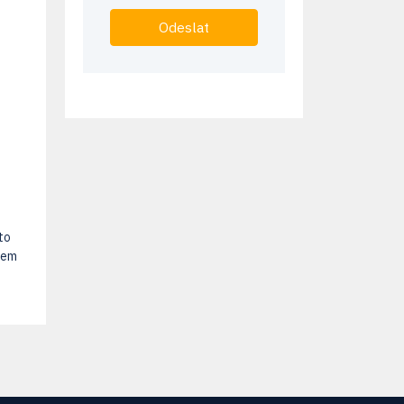
Odeslat
to
tem