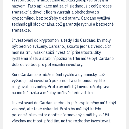
vytvořit decentralizovanou aplikaci (dApp) se stejným
názvem. Tato aplikace má za cíl zjednodušit celý proces
transakcí a dovolit lidem vlastnit a obchodovat s
kryptoměnou bez potřeby třetí strany. Cardano využívá
technologii blockchainu, což garantuje rychlé a bezpečné
transakce.
Investování do kryptoměn, a tedy i do Cardano, by měly
být pečlivě zváženy. Cardano, jakožto jedna z vedoucích
měn na trhu, však nabízí investiční příležitosti. Díky
rychlému růstu a stabilní pozici na trhu může být Cardano
dobrou volbou pro potenciální investory.
Kurz Cardano se může měnit rychle a dynamicky, což
vyžaduje od investorů pozornost a schopnost rychle
reagovat na změny. Proto by měli být investoři připraveni
na možná rizika a měli by pečlivě sledovat trh.
Investování do Cardano nebo do jiné kryptoměny může být
ziskové, ale také riskantní. Proto by měl být každý
potenciální investor dobře informovaný a měl by zvážit
všechny možnosti před tím, než se rozhodne investovat.