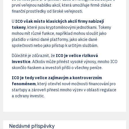
první veřejnou nabídku akcií, která umožňuje firmě získat
finanční prostředky od široké veřejnosti.
U
ICO však místo klasických akcií firmy nabízejí
tokeny
, které jsou kryptoměnovými jednotkami. Tokeny
mohou mít různé funkce, například mohou sloužit jako
platidlo v rámci dané platformy, jako akcie dané
společnosti nebo jako přístup k určitým službám.
Důležité je zdůraznit, že
ICO je velice riziková
investice
. Ačkoliv může přinést vysoké výnosy, mnoho ICO
skončilo fiaskem a investoři přišli o všechny peníze.
ICO je tedy velice zajímavým a kontroverzním
fenoménem
, který otevřel nové možnosti financování pro
startupy a zároveň přinesl mnoho výzev v oblasti regulace
a ochrany investic.
Nedávné příspěvky