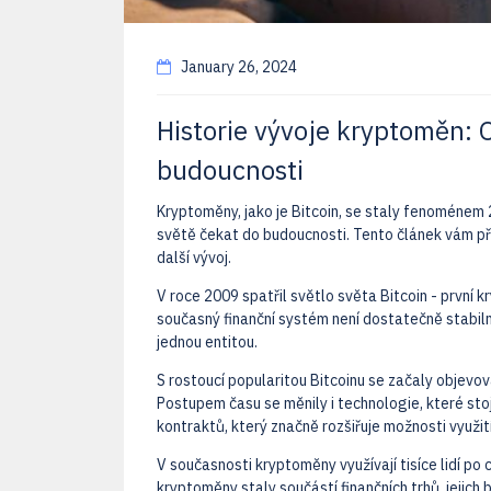
January 26, 2024
Historie vývoje kryptoměn: 
budoucnosti
Kryptoměny, jako je Bitcoin, se staly fenoménem 2
světě čekat do budoucnosti. Tento článek vám pře
další vývoj.
V roce 2009 spatřil světlo světa Bitcoin - první kr
současný finanční systém není dostatečně stabil
jednou entitou.
S rostoucí popularitou Bitcoinu se začaly objevov
Postupem času se měnily i technologie, které sto
kontraktů, který značně rozšiřuje možnosti využit
V současnosti kryptoměny využívají tisíce lidí po 
kryptoměny staly součástí finančních trhů, jejich