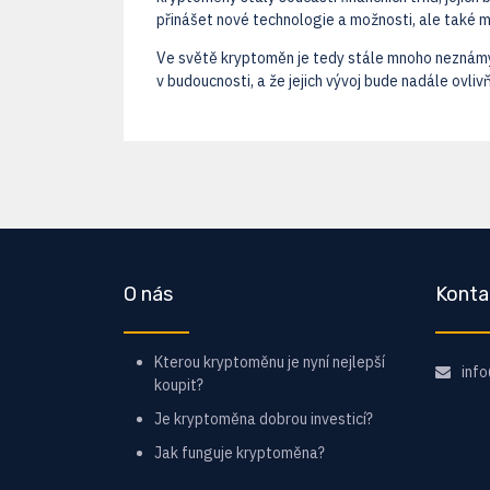
přinášet nové technologie a možnosti, ale také 
Ve světě kryptoměn je tedy stále mnoho neznámých.
v budoucnosti, a že jejich vývoj bude nadále ovliv
O nás
Konta
Kterou kryptoměnu je nyní nejlepší
inf
koupit?
Je kryptoměna dobrou investicí?
Jak funguje kryptoměna?