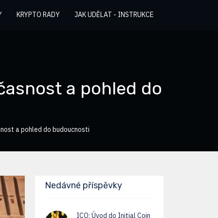
Y
KRYPTO RADY
JAK UDĚLAT - INSTRUKCE
časnost a pohled do
snost a pohled do budoucnosti
Nedávné příspěvky
ICO: Úvod do Initial Coin