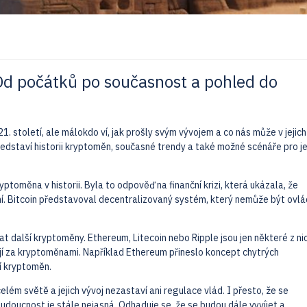
Od počátků po současnost a pohled do
1. století, ale málokdo ví, jak prošly svým vývojem a co nás může v jejich
dstaví historii kryptoměn, současné trendy a také možné scénáře pro je
yptoměna v historii. Byla to odpověď na finanční krizi, která ukázala, že
ní. Bitcoin představoval decentralizovaný systém, který nemůže být ovl
at další kryptoměny. Ethereum, Litecoin nebo Ripple jsou jen některé z nic
jí za kryptoměnami. Například Ethereum přineslo koncept chytrých
í kryptoměn.
celém světě a jejich vývoj nezastaví ani regulace vlád. I přesto, že se
 budoucnost je stále nejasná. Odhaduje se, že se budou dále vyvíjet a