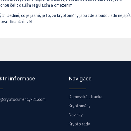
mohou čelit dalším regulacím a omezením.
 Jediné, co je jasné, je to, že kryptoměny jsou zde a budou zde nejspíš
ňovat finanční svět.
ktní informace
Navigace
Domovská stránka
o@cryptocurrency-21.com
Kryptoměny
Novinky
Krypto rady