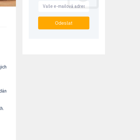
Odeslat
jich
ádán
h.