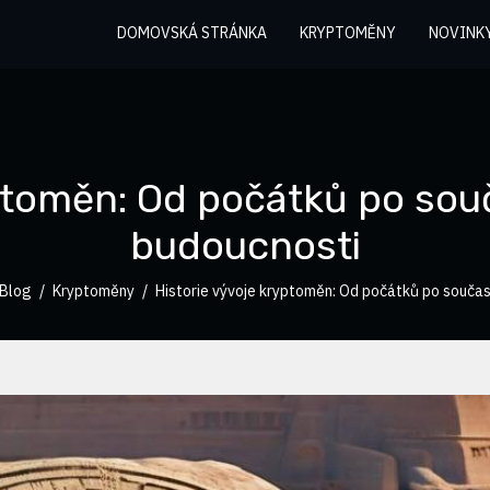
DOMOVSKÁ STRÁNKA
KRYPTOMĚNY
NOVINK
yptoměn: Od počátků po sou
budoucnosti
Blog
Kryptoměny
Historie vývoje kryptoměn: Od počátků po souča