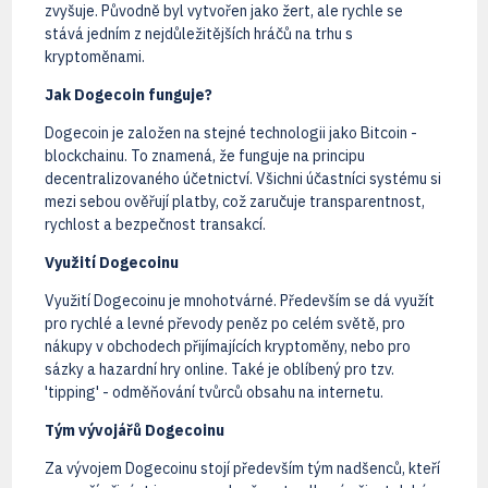
zvyšuje. Původně byl vytvořen jako žert, ale rychle se
stává jedním z nejdůležitějších hráčů na trhu s
kryptoměnami.
Jak Dogecoin funguje?
Dogecoin je založen na stejné technologii jako Bitcoin -
blockchainu. To znamená, že funguje na principu
decentralizovaného účetnictví. Všichni účastníci systému si
mezi sebou ověřují platby, což zaručuje transparentnost,
rychlost a bezpečnost transakcí.
Využití Dogecoinu
Využití Dogecoinu je mnohotvárné. Především se dá využít
pro rychlé a levné převody peněz po celém světě, pro
nákupy v obchodech přijímajících kryptoměny, nebo pro
sázky a hazardní hry online. Také je oblíbený pro tzv.
'tipping' - odměňování tvůrců obsahu na internetu.
Tým vývojářů Dogecoinu
Za vývojem Dogecoinu stojí především tým nadšenců, kteří