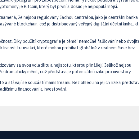
využívá kryptografii pro zabezpečení. Nemá fyzickou podobu a vytváří se a
ptoměny je Bitcoin, který byl první a dosud je nejpopulárnější.
znamená, že nejsou regulovány žádnou centrálou, jako je centrální banka
zývané blockchain, což je distribuovaný veřejný digitální účetní kniha, k
ečnost. Díky použití kryptografie je téměř nemožné falšování nebo dvojit
ektivnost transakcí, které mohou probíhat globálně v reálném čase bez
zovány za svou volatilitu a nejistotu, kterou přinášejí. Jelikož nejsou
že dramaticky měnit, což představuje potenciální riziko pro investory.
 a stávají se součástí mainstreamu. Bez ohledu na jejich rizika představ
adičnímu financování a investování.