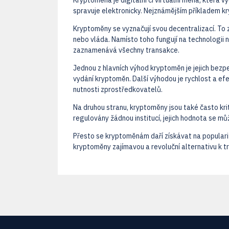
Kryptoměna je digitální či virtuální měna, která 
spravuje elektronicky. Nejznámějším příkladem kry
Kryptoměny se vyznačují svou decentralizací. To 
nebo vláda. Namísto toho fungují na technologii na
zaznamenává všechny transakce.
Jednou z hlavních výhod kryptoměn je jejich bezp
vydání kryptoměn. Další výhodou je rychlost a ef
nutnosti zprostředkovatelů.
Na druhou stranu, kryptoměny jsou také často kriti
regulovány žádnou institucí, jejich hodnota se mů
Přesto se kryptoměnám daří získávat na popularitě
kryptoměny zajímavou a revoluční alternativu k tr