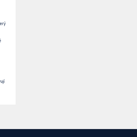
terý
é
ují