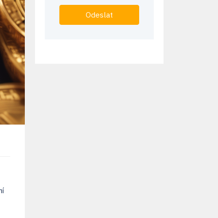
Odeslat
ní