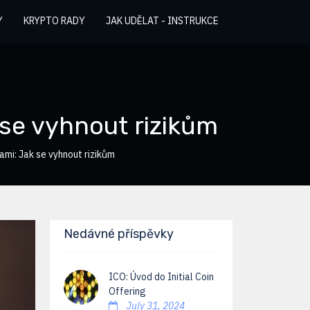
Y
KRYPTO RADY
JAK UDĚLAT - INSTRUKCE
se vyhnout rizikům
mi: Jak se vyhnout rizikům
Nedávné příspěvky
ICO: Úvod do Initial Coin
Offering
July 31, 2024