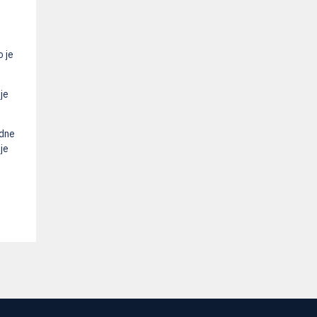
 je
je
odne
je