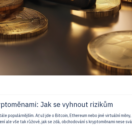
ptoměnami: Jak se vyhnout rizikům
le populárnějším. Ať už jde o Bitcoin, Ethereum nebo jiné virtuální měny,
 Není ale vše tak růžové, jak se zdá, obchodování s kryptoměnami nese svá