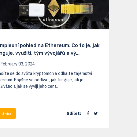
mplexní pohled na Ethereum: Co to je, jak
nguje, využití, tým vývojářů a vý...
February 03, 2024
ořte se do světa kryptoměn a odhalte tajemství
ereum. Pojďme se podívat, jak funguje, jak je
žíváno a jak se vyvíjí jeho cena.
Sdílet:
íst více