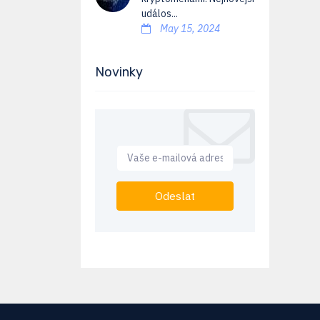
událos...
May 15, 2024
Novinky
Odeslat