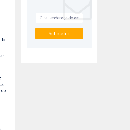
Submeter
 do
ter
z
os.
 de
e