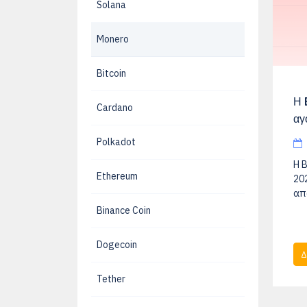
Solana
Monero
Bitcoin
Η 
Cardano
αγ
Polkadot
Η 
Ethereum
20
απ
Binance Coin
Dogecoin
Δ
Tether