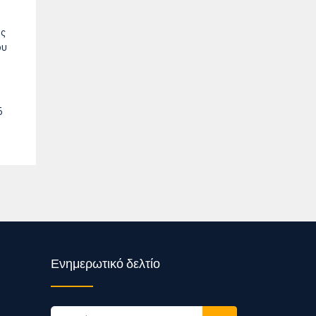
ύς
ου
5
Ενημερωτικό δελτίο