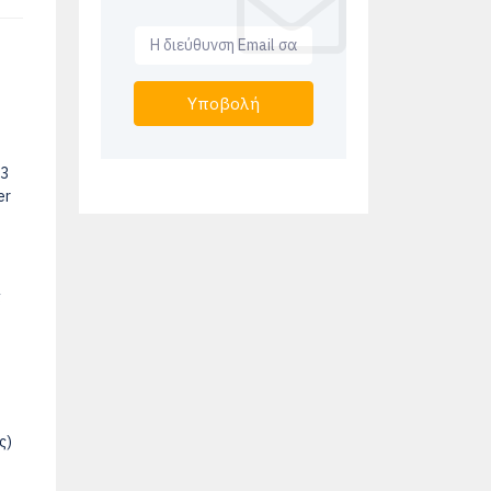
Υποβολή
13
er
ς
ς)