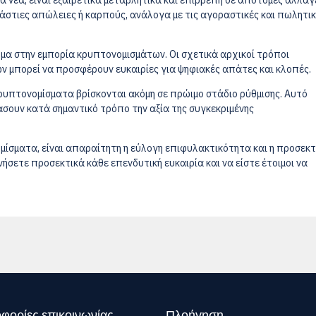
 νέα, είναι εξαιρετικά μεταβλητικά και επιρρεπή σε απότομες αλλαγ
ράστιες απώλειες ή καρπούς, ανάλογα με τις αγοραστικές και πωλητικ
μα στην εμπορία κρυπτονομισμάτων. Οι σχετικά αρχικοί τρόποι
ν μπορεί να προσφέρουν ευκαιρίες για ψηφιακές απάτες και κλοπές.
κρυπτονομίσματα βρίσκονται ακόμη σε πρώιμο στάδιο ρύθμισης. Αυτό
ρεάσουν κατά σημαντικό τρόπο την αξία της συγκεκριμένης
ομίσματα, είναι απαραίτητη η εύλογη επιφυλακτικότητα και η προσεκτ
ήσετε προσεκτικά κάθε επενδυτική ευκαιρία και να είστε έτοιμοι να
φορίες επικοινωνίας
Πλοήγηση