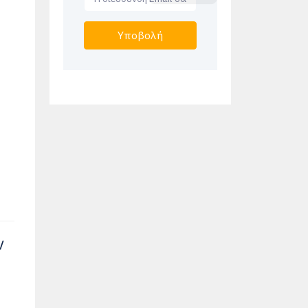
Υποβολή
ν