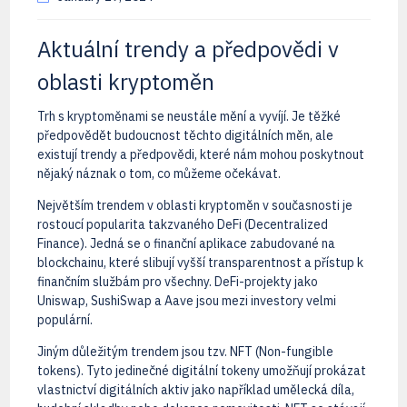
Aktuální trendy a předpovědi v
oblasti kryptoměn
Trh s kryptoměnami se neustále mění a vyvíjí. Je těžké
předpovědět budoucnost těchto digitálních měn, ale
existují trendy a předpovědi, které nám mohou poskytnout
nějaký náznak o tom, co můžeme očekávat.
Největším trendem v oblasti kryptoměn v současnosti je
rostoucí popularita takzvaného DeFi (Decentralized
Finance). Jedná se o finanční aplikace zabudované na
blockchainu, které slibují vyšší transparentnost a přístup k
finančním službám pro všechny. DeFi-projekty jako
Uniswap, SushiSwap a Aave jsou mezi investory velmi
populární.
Jiným důležitým trendem jsou tzv. NFT (Non-fungible
tokens). Tyto jedinečné digitální tokeny umožňují prokázat
vlastnictví digitálních aktiv jako například umělecká díla,