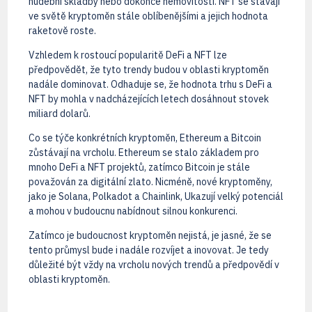
hudební skladby nebo dokonce nemovitosti. NFT se stávají
ve světě kryptoměn stále oblíbenějšími a jejich hodnota
raketově roste.
Vzhledem k rostoucí popularitě DeFi a NFT lze
předpovědět, že tyto trendy budou v oblasti kryptoměn
nadále dominovat. Odhaduje se, že hodnota trhu s DeFi a
NFT by mohla v nadcházejících letech dosáhnout stovek
miliard dolarů.
Co se týče konkrétních kryptoměn, Ethereum a Bitcoin
zůstávají na vrcholu. Ethereum se stalo základem pro
mnoho DeFi a NFT projektů, zatímco Bitcoin je stále
považován za digitální zlato. Nicméně, nové kryptoměny,
jako je Solana, Polkadot a Chainlink, Ukazují velký potenciál
a mohou v budoucnu nabídnout silnou konkurenci.
Zatímco je budoucnost kryptoměn nejistá, je jasné, že se
tento průmysl bude i nadále rozvíjet a inovovat. Je tedy
důležité být vždy na vrcholu nových trendů a předpovědí v
oblasti kryptoměn.